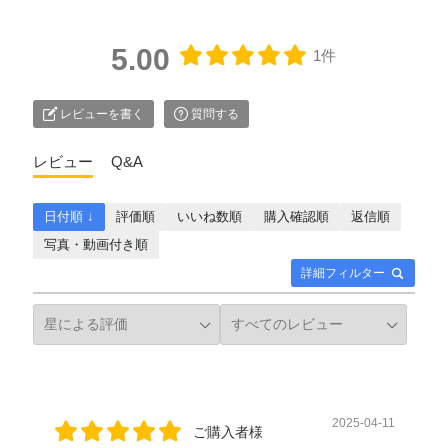
5.00
1件
レビューを書く
質問する
レビュー
Q&A
日付順 ↓
評価順
いいね数順
購入確認順
返信順
写真・動画付き順
詳細フィルター
2025-04-11
ご購入者様