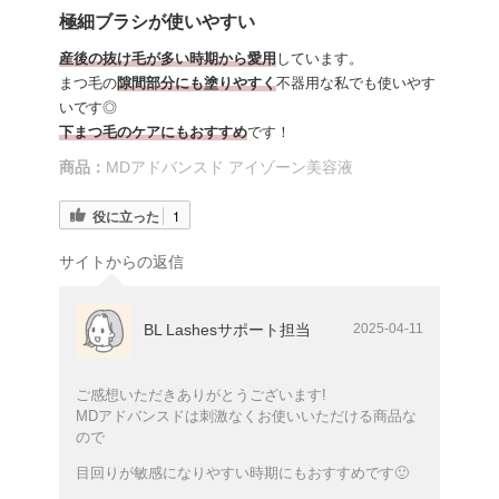
極細ブラシが使いやすい
産後の抜け毛が多い時期から愛用
しています。
まつ毛の
隙間部分にも塗りやすく
不器用な私でも使いやす
いです◎
下まつ毛のケアにもおすすめ
です！
商品：
MDアドバンスド アイゾーン美容液
役に立った
1
サイトからの返信
BL Lashesサポート担当
2025-04-11
ご感想いただきありがとうございます!
MDアドバンスドは刺激なくお使いいただける商品な
ので
目回りが敏感になりやすい時期にもおすすめです🙂